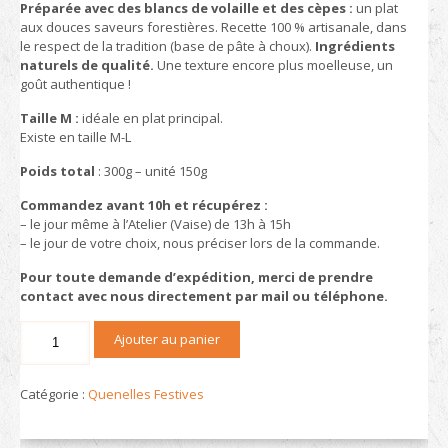
Préparée avec des blancs de volaille et des cèpes :
un plat
aux douces saveurs forestières. Recette 100 % artisanale, dans
le respect de la tradition (base de pâte à choux).
Ingrédients
naturels de qualité.
Une texture encore plus moelleuse, un
goût authentique !
Taille M :
idéale en plat principal.
Existe en taille M-L
Poids total
: 300g – unité 150g
Commandez avant 10h et récupérez :
– le jour même à l’Atelier (Vaise) de 13h à 15h
– le jour de votre choix, nous préciser lors de la commande.
Pour toute demande d’expédition, merci de prendre
contact avec nous directement par mail ou téléphone.
quantité
Ajouter au panier
de
Les
2
Catégorie :
Quenelles Festives
Spécialités
Quenellières
à