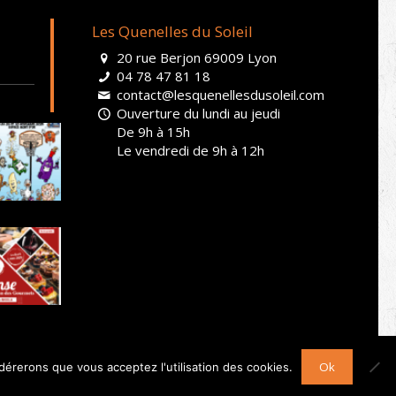
Les Quenelles du Soleil
20 rue Berjon 69009 Lyon
04 78 47 81 18
contact@lesquenellesdusoleil.com
Ouverture du lundi au jeudi
De 9h à 15h
Le vendredi de 9h à 12h
s Légales
|
RGPD
|
CGV
|
Droit de rétractation
Ok
idérerons que vous acceptez l'utilisation des cookies.