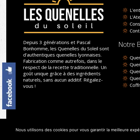
L'en
L'Ate
Cons
Cont
Depuis 3 générations et Pascal
Notre 
Bonhomme, les Quenelles du Soleil sont
d'authentiques quenelles lyonnaises.
Quene
Fabrication comme autrefois, dans le
Quen
respect de la recette traditionnelle. Un
Quen
goût unique grâce à des ingrédients
Quen
naturels, sans aucun additif. Régalez-
Coff
vous !
© 2019 Quenelles du Soleil - Tous droits réser
Nous utilisons des cookies pour vous garantir la meilleure expér