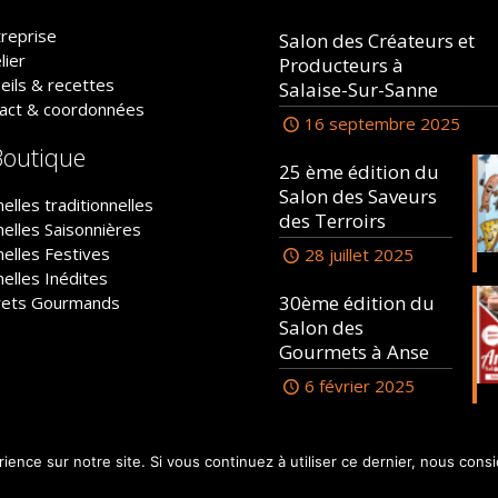
treprise
Salon des Créateurs et
lier
Producteurs à
eils & recettes
Salaise-Sur-Sanne
act & coordonnées
16 septembre 2025
Boutique
25 ème édition du
Salon des Saveurs
lles traditionnelles
des Terroirs
elles Saisonnières
elles Festives
28 juillet 2025
elles Inédites
30ème édition du
rets Gourmands
Salon des
Gourmets à Anse
6 février 2025
vés - Réalisé par
Licom Développement
et
Boostacom
|
Mention
ience sur notre site. Si vous continuez à utiliser ce dernier, nous cons