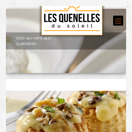
Vols-au-vent aux
quenelles