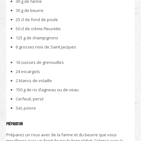
30 g de farine
30 g de beurre
25 cl de fond de poule
50 cl de crème Fleurette
125 g de champignons
6 grosses noix de Saint Jacques
16 cuisses de grenouilles
24 escargots
2 blancs de volaille
150 g de ris d’agneau ou de veau
Cerfeuil, persil
Sel, poivre
Préparation
Préparez un roux avec de la farine et du beurre que vous
mouillerez avec un fond de poule bien réduit. Crémez avec la