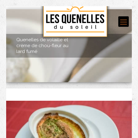
Quenelles de volaille et
crème de chou-fleur au
lard fumé