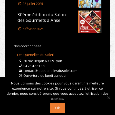
28 juillet 2025
30ème édition du Salon
des Gourmets à Anse
6 février 2025
Nos coordonnées
Les Quenelles du Soleil
20 rue Berjon 69009 Lyon
04 78 47 81 18
contact@lesquenellesdusoleil.com
Ouverture du lundi au jeudi
De 9h à 15h
Nous utilisons des cookies pour vous garantir la meilleure
Le vendredi de 9h à 12h
expérience sur notre site. Si vous continuez à utiliser ce
dernier, nous considérerons que vous acceptez l'utilisation des
© 2019 Quenelles du Soleil - Tous droits réservés -
cookies.
Réalisé par
Licom Développement
et
Boostacom
|
Ok
Mentions Légales
|
RGPD
|
CGV
|
Droit de rétractation