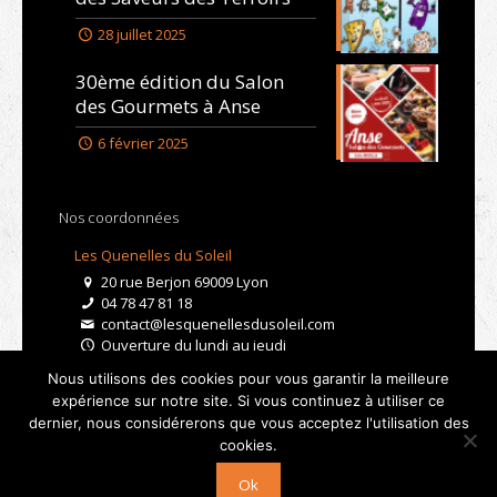
28 juillet 2025
30ème édition du Salon
des Gourmets à Anse
6 février 2025
Nos coordonnées
Les Quenelles du Soleil
20 rue Berjon 69009 Lyon
04 78 47 81 18
contact@lesquenellesdusoleil.com
Ouverture du lundi au jeudi
De 9h à 15h
Nous utilisons des cookies pour vous garantir la meilleure
Le vendredi de 9h à 12h
expérience sur notre site. Si vous continuez à utiliser ce
dernier, nous considérerons que vous acceptez l'utilisation des
© 2019 Quenelles du Soleil - Tous droits réservés -
cookies.
Réalisé par
Licom Développement
et
Boostacom
|
Ok
Mentions Légales
|
RGPD
|
CGV
|
Droit de rétractation